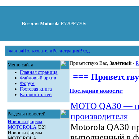
Всё для Motorola E770/E770v
Главная
Пользователи
Регистрация
Вход
Приветствую Вас,
Залётный
·
R
Меню сайта
Главная страница
=== Приветствуе
Файловый архив
Форум
Гостевая книга
Последние новости:
Каталог статей
MOTO QA30 — п
Разделы новостей
производителя
Новости фирмы
Motorola QA30 п
MOTOROLA
[32]
Новости фирмы
выполненный в ф
MOTOROLA