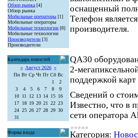
Обзор рынка
[4]
оснащенный пол
Обзор рынка
Телефон являет
Мобильные операторы
[1]
Мобильные операторы
производителя.
Мобильные технологии
[8]
Мобильные технологии
Производители
[3]
Производители
QA30 оборудова
Календарь новостей
2-мегапиксельной 
«
Август 2026
»
Пн
Вт
Ср
Чт
Пт
Сб
Вс
поддержкой карт
1
2
3
4
5
6
7
8
9
Сведений о стои
10
11
12
13
14
15
16
Известно, что в 
17
18
19
20
21
22
23
24
25
26
27
28
29
30
сети оператора All
31
Категория:
Ново
Форма входа